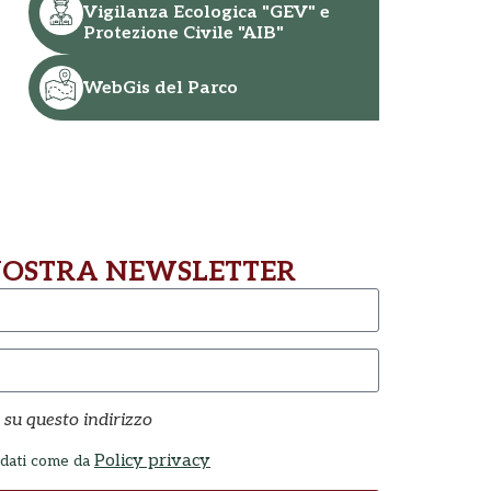
È rientrato ieri dalla Puglia il
Groane...
Vigilanza Ecologica "GEV" e
comandante della Polizia
Protezione Civile "AIB"
Leggi tutto
Locale del Parco delle Groane
e della Brughiera...
WebGis del Parco
Leggi tutto
 NOSTRA NEWSLETTER
 su questo indirizzo
Policy privacy
 dati come da