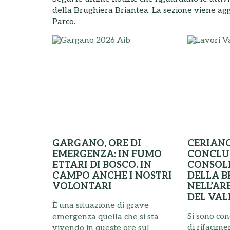
della Brughiera Briantea. La sezione viene agg
Parco.
TE E
GARGANO, ORE DI
CERIANO
ORNA
EMERGENZA: IN FUMO
CONCLUS
E", IN
ETTARI DI BOSCO. IN
CONSOL
EURO
CAMPO ANCHE I NOSTRI
DELLA B
VOLONTARI
NELL’AR
DEL VAL
È una situazione di grave
Si sono con
emergenza quella che si sta
elle
di rifacime
vivendo in queste ore sul