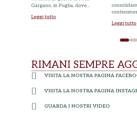
iera
consolidame
Gargano, in Puglia, dove...
conteniment
Leggi tutto
Leggi tutto
RIMANI SEMPRE AG
VISITA LA NOSTRA PAGINA FACEB
VISITA LA NOSTRA PAGINA INSTA
GUARDA I NOSTRI VIDEO