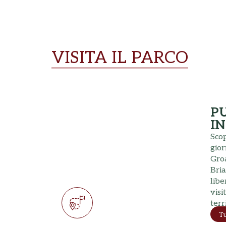
VISITA IL PARCO
PU
IN
Scop
gior
Gro
Bria
libe
visi
terr
Tu