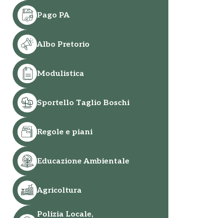
Pago PA
Albo Pretorio
Modulistica
Sportello Taglio Boschi
Regole e piani
MISSIONE AIB IN
VILLA ARCONATI, L
PUGLIA, VISITA
MATTINE D'ESTATE
ISTITUZIONALE DEL
STORIA E NATURA 
Educazione Ambientale
COMANDANTE
CUORE DELLE GRO
CAMISASCA ALLA
L’estate è il momento ide
PROTEZIONE CIVILE DI
Agricoltura
per scoprire uno dei luog
FOGGIA
affascinanti del Parco del
Polizia Locale,