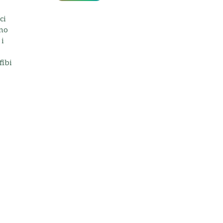
ci
ono
 i
ibi