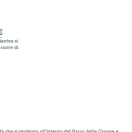
E
iantea si
 cuore di
ità che si svolgono all’interno del Parco delle Groane e