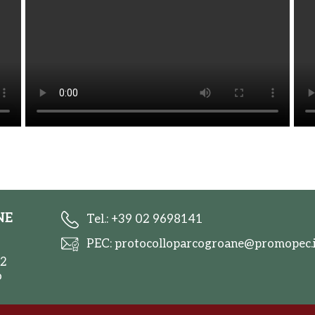
NE
Tel.: +39 02 9698141
PEC: protocolloparcogroane@promopec.i
 2
o