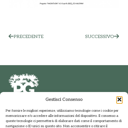
PRECEDENTE
SUCCESSIVO
Gestisci Consenso
PARCO DELLE GROANE
Per fornire le migliori esperienze, utilizziamo tecnologie come i cookie per
E DELLA BRUGHIERA BRIANTEA
memorizzare e/o accedere alle informazioni del dispositivo. Il consenso a
Via della Polveriera, 2
queste tecnologie ci permetterà di elaborare dati come il comportamento di
20033 Solaro Milano
navigazione o ID unici su questo sito. Non acconsentire o ritirare il