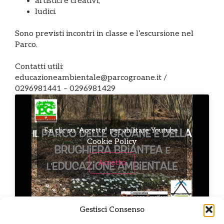
artistici e creativi;
ludici.
Sono previsti incontri in classe e l’escursione nel
Parco.
Contatti utili:
educazioneambientale@parcogroane.it /
0296981441 – 0296981429
Fai clic su "Accetto" per abilitare Youtube
Cookie Policy
Accetto
Gestisci Consenso