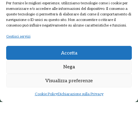
Per fornire le migliori esperienze, utilizziamo tecnologie come i cookie per
memorizzare e/o accedere alle informazioni del dispositivo. Il consenso a
queste tecnologie ci permetterà di elaborare dati come il comportamento di
navigazione o ID unici su questo sito. Non acconsentire o ritirare il
consenso può influire negativamente su alcune caratteristiche e funzioni.
Gestisci servizi
Accetta
Nega
PARCO DELLE GROANE
E DELLA BRUGHIERA BRIANTEA
Via della Polveriera, 2
Visualizza preferenze
20033 Solaro Milano
Tel.: +39 02 9698141
Cookie Policy
Dichiarazione sulla Privacy
PEC: protocolloparcogroane@promopec.it
Regione Lombardia
Sistema parchi