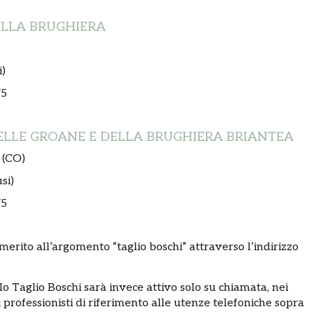
ELLA BRUGHIERA
i)
75
DELLE GROANE E DELLA BRUGHIERA BRIANTEA
 (CO)
si)
75
 merito all’argomento “taglio boschi” attraverso l’indirizzo
llo Taglio Boschi sarà invece attivo solo su chiamata, nei
 i professionisti di riferimento alle utenze telefoniche sopra