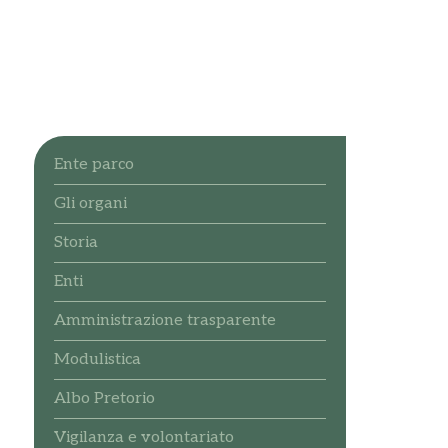
Ente parco
Gli organi
Storia
Enti
Amministrazione trasparente
Modulistica
Albo Pretorio
Vigilanza e volontariato