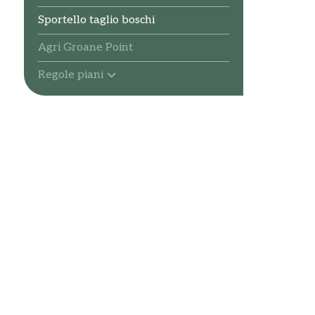
Sportello taglio boschi
Agri Groane Point
Regole piani
Sportello telematico
polifunzionale
PTC vigente
Piani di settore e Regolamenti
vigenti
PIF adottato
Piano di gestione della riserva
naturale Fontana del Guercio
Archivio storico e
procedimenti
WebGIS Parco delle Groane