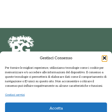
PTC vigente
Piani di settore e Regolamenti vigenti
PIF adottato
Piano di gestione della riserva naturale
Fontana del Guercio
Archivio storico e procedimenti
WebGIS Parco delle Groane
Gestisci Consenso
PARCO DELLE GROANE
Per fornire le migliori esperienze, utilizziamo tecnologie come i cookie per
E DELLA BRUGHIERA BRIANTEA
memorizzare e/o accedere alle informazioni del dispositivo. Il consenso a
Via della Polveriera, 2
queste tecnologie ci permetterà di elaborare dati come il comportamento di
20033 Solaro Milano
navigazione o ID unici su questo sito. Non acconsentire o ritirare il
Tel.: +39 02 9698141
consenso può influire negativamente su alcune caratteristiche e funzioni.
PEC: protocolloparcogroane@promopec.it
Gestisci servizi
Accetta
Regione Lombardia