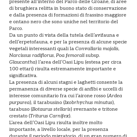
presente all’interno del Parco delle Groane, di aree
di brughiera relitta in buono stato di conservazione
e dalla presenza di formazioni di frassino maggiore
e ontano nero che sono uniche nel territorio del
Parco.
Da un punto di vista della tutela dell’avifauna e
dell’erpetofauna, e per la presenza di alcune specie
vegetali interessanti quali la
Convallaria majalis,
Narcissus radiflorus
,
Poa femorali
subsp.
Glaucantha
) l’area dell’Oasi Lipu (estesa per circa
100 ettari) risulta estremamente importante e
significativa.
La presenza di alcuni stagni e laghetti consente la
permanenza di diverse specie di anfibi e uccelli di
interesse comunitario fra cui l’airone rosso (
Ardea
purpurea
), il tarabusino (
Ixobrhychus minutus
),
tarabuso (
Botaurus stellaris
) svernante e tritone
crestato (
Triturus Carnifex
).
L’area dell’Oasi Lipu risulta inoltre molto
importante, a livello locale, per la presenza
durante il periodo migratorio, di un gran numero di