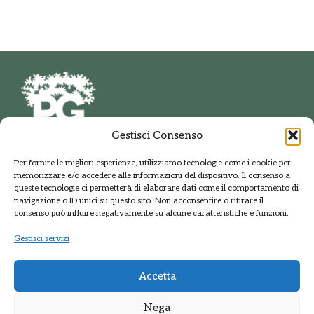
Gestisci Consenso
PARCO DELLE GROANE
Per fornire le migliori esperienze, utilizziamo tecnologie come i cookie per
E DELLA BRUGHIERA BRIANTEA
memorizzare e/o accedere alle informazioni del dispositivo. Il consenso a
Via della Polveriera, 2
queste tecnologie ci permetterà di elaborare dati come il comportamento di
20033 Solaro Milano
navigazione o ID unici su questo sito. Non acconsentire o ritirare il
Tel.: +39 02 9698141
consenso può influire negativamente su alcune caratteristiche e funzioni.
PEC: protocolloparcogroane@promopec.it
Gestisci servizi
Accetta
Regione Lombardia
Nega
Sistema parchi