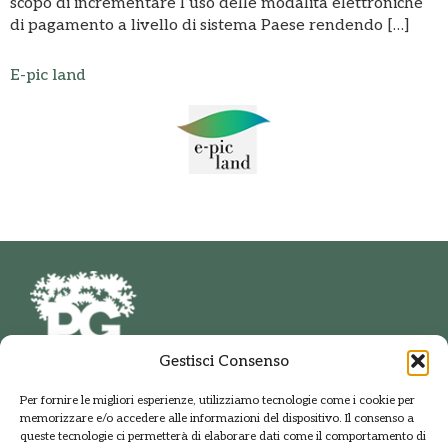
scopo di incrementare l’uso delle modalità elettroniche
di pagamento a livello di sistema Paese rendendo […]
E-pic land
Gestisci Consenso
PARCO DELLE GROANE
Per fornire le migliori esperienze, utilizziamo tecnologie come i cookie per
E DELLA BRUGHIERA BRIANTEA
memorizzare e/o accedere alle informazioni del dispositivo. Il consenso a
Via della Polveriera, 2
queste tecnologie ci permetterà di elaborare dati come il comportamento di