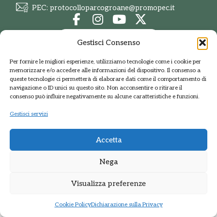
PEC: protocolloparcogroane@promopec.it
Regione Lombardia
Gestisci Consenso
Sistema parchi
Per fornire le migliori esperienze, utilizziamo tecnologie come i cookie per
memorizzare e/o accedere alle informazioni del dispositivo. Il consenso a
queste tecnologie ci permetterà di elaborare dati come il comportamento di
navigazione o ID unici su questo sito. Non acconsentire o ritirare il
Privacy Policy
•
Cookie policy
consenso può influire negativamente su alcune caratteristiche e funzioni.
Sito web realizzato da
Kreas.it
Gestisci servizi
Accetta
Nega
Visualizza preferenze
Cookie Policy
Dichiarazione sulla Privacy