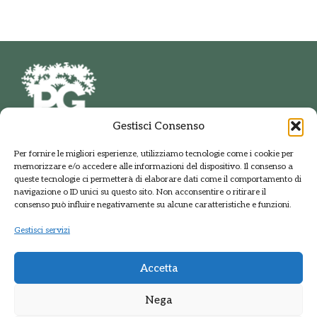
Gestisci Consenso
PARCO DELLE GROANE
Per fornire le migliori esperienze, utilizziamo tecnologie come i cookie per
E DELLA BRUGHIERA BRIANTEA
memorizzare e/o accedere alle informazioni del dispositivo. Il consenso a
Via della Polveriera, 2
queste tecnologie ci permetterà di elaborare dati come il comportamento di
20033 Solaro Milano
navigazione o ID unici su questo sito. Non acconsentire o ritirare il
Tel.: +39 02 9698141
consenso può influire negativamente su alcune caratteristiche e funzioni.
PEC: protocolloparcogroane@promopec.it
Gestisci servizi
Accetta
Regione Lombardia
Nega
Sistema parchi