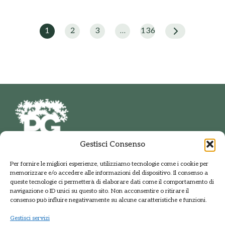
1
2
3
…
136
Gestisci Consenso
PARCO DELLE GROANE
Per fornire le migliori esperienze, utilizziamo tecnologie come i cookie per
E DELLA BRUGHIERA BRIANTEA
memorizzare e/o accedere alle informazioni del dispositivo. Il consenso a
Via della Polveriera, 2
queste tecnologie ci permetterà di elaborare dati come il comportamento di
20033 Solaro Milano
navigazione o ID unici su questo sito. Non acconsentire o ritirare il
Tel.: +39 02 9698141
consenso può influire negativamente su alcune caratteristiche e funzioni.
PEC: protocolloparcogroane@promopec.it
Gestisci servizi