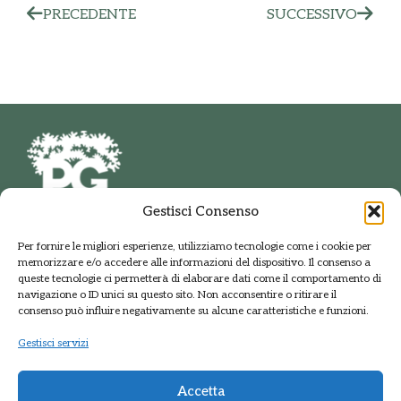
PRECEDENTE
SUCCESSIVO
Gestisci Consenso
PARCO DELLE GROANE
Per fornire le migliori esperienze, utilizziamo tecnologie come i cookie per
E DELLA BRUGHIERA BRIANTEA
memorizzare e/o accedere alle informazioni del dispositivo. Il consenso a
Via della Polveriera, 2
queste tecnologie ci permetterà di elaborare dati come il comportamento di
20033 Solaro Milano
navigazione o ID unici su questo sito. Non acconsentire o ritirare il
Tel.: +39 02 9698141
consenso può influire negativamente su alcune caratteristiche e funzioni.
PEC: protocolloparcogroane@promopec.it
Gestisci servizi
Accetta
Regione Lombardia