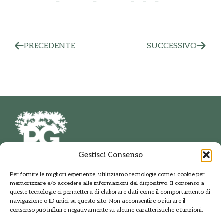
PRECEDENTE
SUCCESSIVO
Gestisci Consenso
PARCO DELLE GROANE
Per fornire le migliori esperienze, utilizziamo tecnologie come i cookie per
E DELLA BRUGHIERA BRIANTEA
memorizzare e/o accedere alle informazioni del dispositivo. Il consenso a
Via della Polveriera, 2
queste tecnologie ci permetterà di elaborare dati come il comportamento di
20033 Solaro Milano
navigazione o ID unici su questo sito. Non acconsentire o ritirare il
Tel.: +39 02 9698141
consenso può influire negativamente su alcune caratteristiche e funzioni.