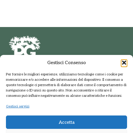
Gestisci Consenso
PARCO DELLE GROANE
Per fornire le migliori esperienze, utilizziamo tecnologie come i cookie per
E DELLA BRUGHIERA BRIANTEA
memorizzare e/o accedere alle informazioni del dispositivo. Il consenso a
Via della Polveriera, 2
queste tecnologie ci permetterà di elaborare dati come il comportamento di
20033 Solaro Milano
navigazione o ID unici su questo sito. Non acconsentire o ritirare il
Tel.: +39 02 9698141
consenso può influire negativamente su alcune caratteristiche e funzioni.
PEC: protocolloparcogroane@promopec.it
Gestisci servizi
Accetta
Regione Lombardia