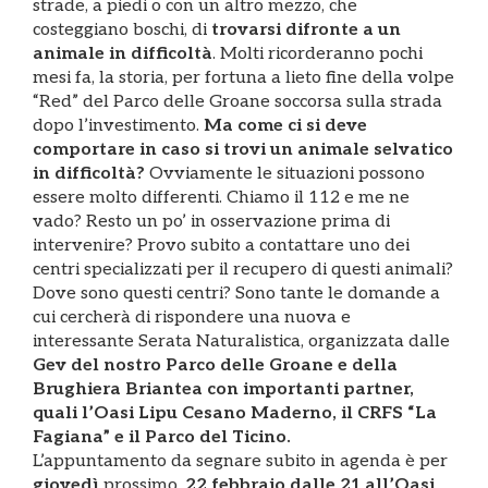
strade, a piedi o con un altro mezzo, che
costeggiano boschi, di
trovarsi difronte a un
animale in difficoltà
. Molti ricorderanno pochi
mesi fa, la storia, per fortuna a lieto fine della volpe
“Red” del Parco delle Groane soccorsa sulla strada
dopo l’investimento.
Ma come ci si deve
comportare in caso si trovi un animale selvatico
in difficoltà?
Ovviamente le situazioni possono
essere molto differenti. Chiamo il 112 e me ne
vado? Resto un po’ in osservazione prima di
intervenire? Provo subito a contattare uno dei
centri specializzati per il recupero di questi animali?
Dove sono questi centri? Sono tante le domande a
cui cercherà di rispondere una nuova e
interessante Serata Naturalistica, organizzata dalle
Gev del nostro Parco delle Groane e della
Brughiera Briantea con importanti partner,
quali l’Oasi Lipu Cesano Maderno, il CRFS “La
Fagiana” e il Parco del Ticino.
L’appuntamento da segnare subito in agenda è per
giovedì
prossimo,
22 febbraio dalle 21 all’Oasi