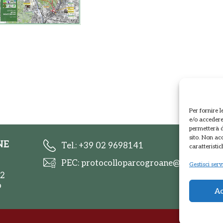
Per fornire 
e/o accedere 
permetterà d
sito. Non ac
NE
Tel.: +39 02 9698141
caratteristic
PEC: protocolloparcogroane@promopec.i
Gestisci serv
 2
o
Ac