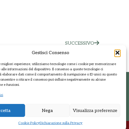
SUCCESSIVO
Gestisci Consenso
le migliori esperienze, utilizziamo tecnologie come i cookie per memorizzare
alle informazioni del dispositivo. Il consenso a queste tecnologie ci
i elaborare dati come il comportamento di navigazione o ID unici su questo
consentire o ritirare il consenso può influire negativamente su alcune
he e funzioni.
t
Regione Lombardia
izi
Sistema parchi
cetta
Nega
Visualizza preferenze
Cookie Policy
Dichiarazione sulla Privacy
Sito web realizzato da
Kreas.it