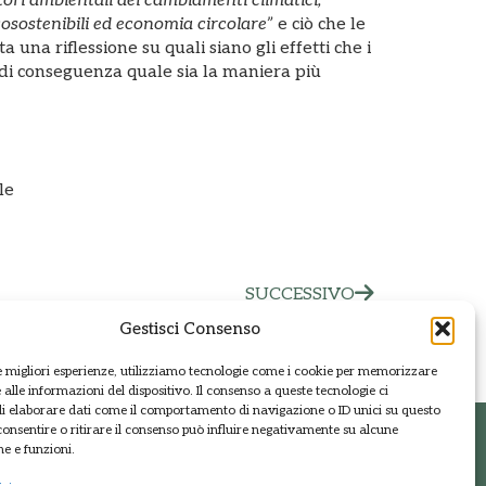
atori ambientali dei cambiamenti climatici,
sostenibili ed economia circolare”
e ciò che le
 una riflessione su quali siano gli effetti che i
di conseguenza quale sia la maniera più
le
SUCCESSIVO
Gestisci Consenso
le migliori esperienze, utilizziamo tecnologie come i cookie per memorizzare
alle informazioni del dispositivo. Il consenso a queste tecnologie ci
i elaborare dati come il comportamento di navigazione o ID unici su questo
consentire o ritirare il consenso può influire negativamente su alcune
he e funzioni.