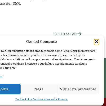
sso del 35%.
SUCCESSIVO
Gestisci Consenso
le migliori esperienze, utilizziamo tecnologie come i cookie per memorizzare
alle informazioni del dispositivo. Il consenso a queste tecnologie ci
i elaborare dati come il comportamento di navigazione o ID unici su questo
consentire o ritirare il consenso può influire negativamente su alcune
he e funzioni.
t
Regione Lombardia
izi
Sistema parchi
cetta
Nega
Visualizza preferenze
Cookie Policy
Dichiarazione sulla Privacy
Sito web realizzato da
Kreas.it