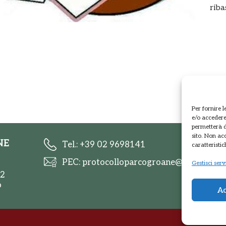
riba
Per fornire 
e/o accedere 
permetterà d
sito. Non ac
NE
Tel.: +39 02 9698141
caratteristic
PEC: protocolloparcogroane@promopec.i
Gestisci serv
 2
o
Ac