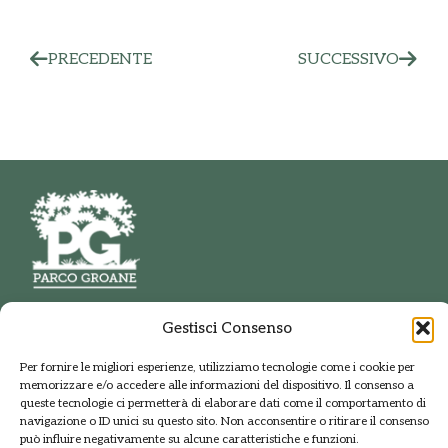
PRECEDENTE
SUCCESSIVO
PARCO DELLE GROANE
Gestisci Consenso
E DELLA BRUGHIERA BRIANTEA
Via della Polveriera, 2
20033 Solaro Milano
Per fornire le migliori esperienze, utilizziamo tecnologie come i cookie per
memorizzare e/o accedere alle informazioni del dispositivo. Il consenso a
Tel.: +39 02 9698141
queste tecnologie ci permetterà di elaborare dati come il comportamento di
navigazione o ID unici su questo sito. Non acconsentire o ritirare il consenso
PEC: protocolloparcogroane@promopec.it
può influire negativamente su alcune caratteristiche e funzioni.