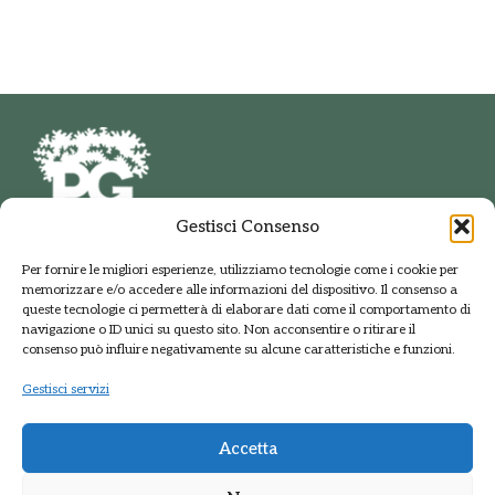
Gestisci Consenso
PARCO DELLE GROANE
Per fornire le migliori esperienze, utilizziamo tecnologie come i cookie per
E DELLA BRUGHIERA BRIANTEA
memorizzare e/o accedere alle informazioni del dispositivo. Il consenso a
Via della Polveriera, 2
queste tecnologie ci permetterà di elaborare dati come il comportamento di
20033 Solaro Milano
navigazione o ID unici su questo sito. Non acconsentire o ritirare il
Tel.: +39 02 9698141
consenso può influire negativamente su alcune caratteristiche e funzioni.
PEC: protocolloparcogroane@promopec.it
Gestisci servizi
Accetta
Regione Lombardia