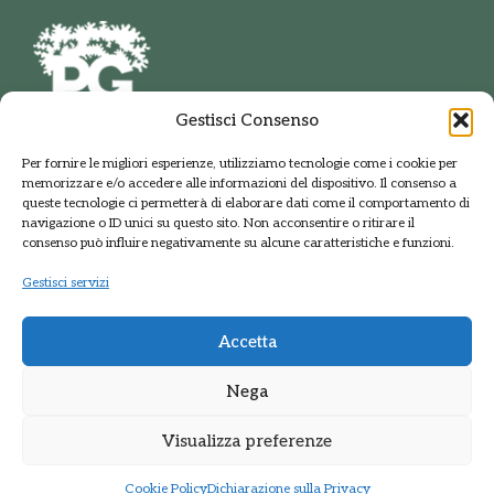
Gestisci Consenso
PARCO DELLE GROANE
Per fornire le migliori esperienze, utilizziamo tecnologie come i cookie per
E DELLA BRUGHIERA BRIANTEA
memorizzare e/o accedere alle informazioni del dispositivo. Il consenso a
Via della Polveriera, 2
queste tecnologie ci permetterà di elaborare dati come il comportamento di
20033 Solaro Milano
navigazione o ID unici su questo sito. Non acconsentire o ritirare il
Tel.: +39 02 9698141
consenso può influire negativamente su alcune caratteristiche e funzioni.
PEC: protocolloparcogroane@promopec.it
Gestisci servizi
Accetta
Regione Lombardia
Nega
Sistema parchi
Visualizza preferenze
Privacy Policy
•
Cookie policy
Cookie Policy
Dichiarazione sulla Privacy
Sito web realizzato da
Kreas.it