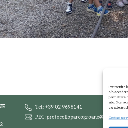
Per fornire 
e/o accedere 
permetterà d
sito. Non ac
NE
Tel.: +39 02 9698141
caratteristic
PEC: protocolloparcogroane@promopec.i
Gestisci serv
 2