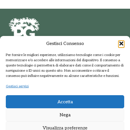
Gestisci Consenso
PARCO DELLE GROANE
Per fornire le migliori esperienze, utilizziamo tecnologie come i cookie per
E DELLA BRUGHIERA BRIANTEA
memorizzare e/o accedere alle informazioni del dispositivo. Il consenso a
Via della Polveriera, 2
queste tecnologie ci permetterà di elaborare dati come il comportamento di
20033 Solaro Milano
navigazione o ID unici su questo sito. Non acconsentire o ritirare il
Tel.: +39 02 9698141
consenso può influire negativamente su alcune caratteristiche e funzioni.
PEC: protocolloparcogroane@promopec.it
Gestisci servizi
Accetta
Regione Lombardia
Nega
Sistema parchi
Visualizza preferenze