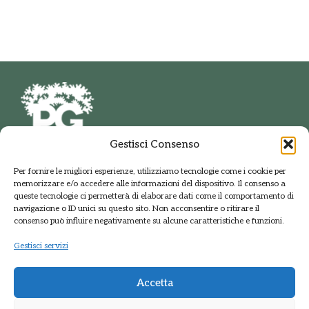
Gestisci Consenso
PARCO DELLE GROANE
Per fornire le migliori esperienze, utilizziamo tecnologie come i cookie per
E DELLA BRUGHIERA BRIANTEA
memorizzare e/o accedere alle informazioni del dispositivo. Il consenso a
Via della Polveriera, 2
queste tecnologie ci permetterà di elaborare dati come il comportamento di
20033 Solaro Milano
navigazione o ID unici su questo sito. Non acconsentire o ritirare il
Tel.: +39 02 9698141
consenso può influire negativamente su alcune caratteristiche e funzioni.
PEC: protocolloparcogroane@promopec.it
Gestisci servizi
Accetta
Regione Lombardia