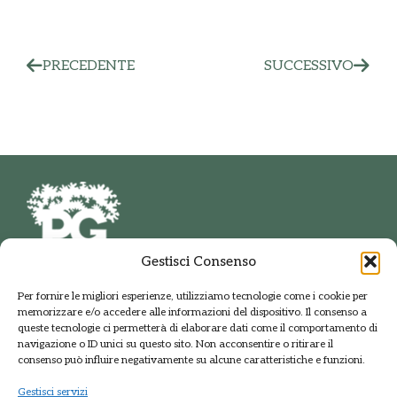
PRECEDENTE
SUCCESSIVO
Gestisci Consenso
PARCO DELLE GROANE
Per fornire le migliori esperienze, utilizziamo tecnologie come i cookie per
E DELLA BRUGHIERA BRIANTEA
memorizzare e/o accedere alle informazioni del dispositivo. Il consenso a
Via della Polveriera, 2
queste tecnologie ci permetterà di elaborare dati come il comportamento di
20033 Solaro Milano
navigazione o ID unici su questo sito. Non acconsentire o ritirare il
Tel.: +39 02 9698141
consenso può influire negativamente su alcune caratteristiche e funzioni.
PEC: protocolloparcogroane@promopec.it
Gestisci servizi