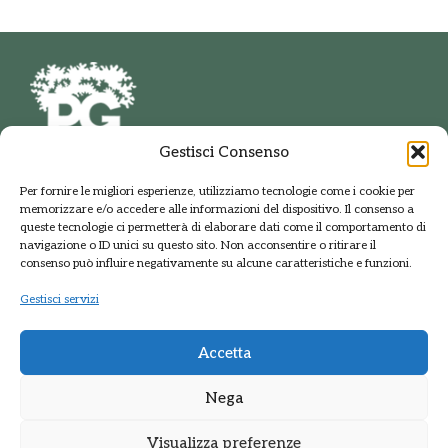
Gestisci Consenso
PARCO DELLE GROANE
Per fornire le migliori esperienze, utilizziamo tecnologie come i cookie per
E DELLA BRUGHIERA BRIANTEA
memorizzare e/o accedere alle informazioni del dispositivo. Il consenso a
Via della Polveriera, 2
queste tecnologie ci permetterà di elaborare dati come il comportamento di
20033 Solaro Milano
navigazione o ID unici su questo sito. Non acconsentire o ritirare il
Tel.: +39 02 9698141
consenso può influire negativamente su alcune caratteristiche e funzioni.
PEC: protocolloparcogroane@promopec.it
Gestisci servizi
Accetta
Regione Lombardia
Nega
Sistema parchi
Visualizza preferenze