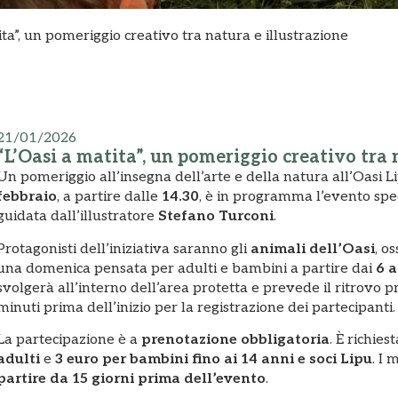
ita”, un pomeriggio creativo tra natura e illustrazione
21/01/2026
“L’Oasi a matita”, un pomeriggio creativo tra 
Un pomeriggio all’insegna dell’arte e della natura all’Oasi
febbraio
, a partire dalle
14.30
, è in programma l’evento spe
guidata dall’illustratore
Stefano Turconi
.
Protagonisti dell’iniziativa saranno gli
animali dell’Oasi
, o
una domenica pensata per adulti e bambini a partire dai
6 
svolgerà all’interno dell’area protetta e prevede il ritrovo p
minuti prima dell’inizio per la registrazione dei partecipanti.
La partecipazione è a
prenotazione obbligatoria
. È richie
adulti
e
3 euro per bambini fino ai 14 anni e soci Lipu
. I 
partire da 15 giorni prima dell’evento
.