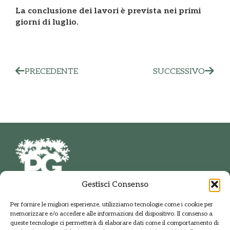
La conclusione dei lavori è prevista nei primi
giorni di luglio.
PRECEDENTE
SUCCESSIVO
Gestisci Consenso
PARCO DELLE GROANE
Per fornire le migliori esperienze, utilizziamo tecnologie come i cookie per
E DELLA BRUGHIERA BRIANTEA
memorizzare e/o accedere alle informazioni del dispositivo. Il consenso a
Via della Polveriera, 2
queste tecnologie ci permetterà di elaborare dati come il comportamento di