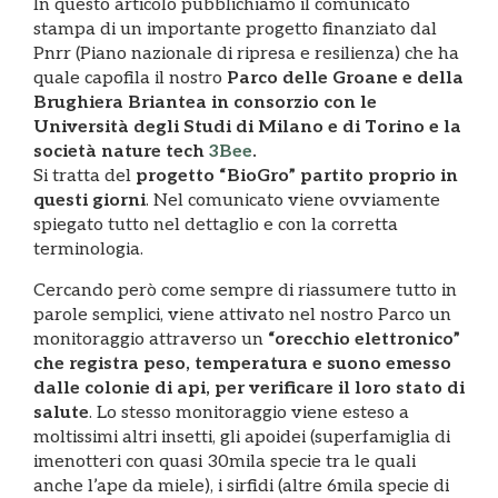
In questo articolo pubblichiamo il comunicato
stampa di un importante progetto finanziato dal
Pnrr (Piano nazionale di ripresa e resilienza) che ha
quale capofila il nostro
Parco delle Groane e della
Brughiera Briantea in consorzio con le
Università degli Studi di Milano e di Torino e la
società nature tech
3Bee
.
Si tratta del
progetto “BioGro” partito proprio in
questi giorni
. Nel comunicato viene ovviamente
spiegato tutto nel dettaglio e con la corretta
terminologia.
Cercando però come sempre di riassumere tutto in
parole semplici, viene attivato nel nostro Parco un
monitoraggio attraverso un
“orecchio elettronico”
che registra peso, temperatura e suono emesso
dalle colonie di api, per verificare il loro stato di
salute
. Lo stesso monitoraggio viene esteso a
moltissimi altri insetti, gli apoidei (superfamiglia di
imenotteri con quasi 30mila specie tra le quali
anche l’ape da miele), i sirfidi (altre 6mila specie di