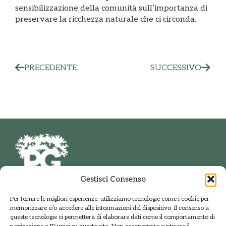
sensibilizzazione della comunità sull’importanza di
preservare la ricchezza naturale che ci circonda.
PRECEDENTE
SUCCESSIVO
Gestisci Consenso
PARCO DELLE GROANE
Per fornire le migliori esperienze, utilizziamo tecnologie come i cookie per
E DELLA BRUGHIERA BRIANTEA
memorizzare e/o accedere alle informazioni del dispositivo. Il consenso a
Via della Polveriera, 2
queste tecnologie ci permetterà di elaborare dati come il comportamento di
20033 Solaro Milano