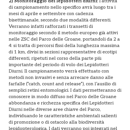
2) Monitoraggio dei lepidotteri diurni:
l’attività
di campionamento nello specifico avrà luogo tra i
mesi di aprile e settembre con cadenza
bisettimanale, secondo due modalità differenti.
Verranno infatti rafforzati i transetti di
monitoraggio secondo il metodo europeo già attivi
nelle ZSC del Parco delle Groane, portandoli da 2 a
4: si tratta di percorsi fissi della lunghezza massima
di 1 km, divisi in sezioni rappresentative di ecotipi
differenti, ripetuti nel corso della parte più
importante del periodo di volo dei Lepidotteri
Diurni. Il campionamento verrà effettuato con
metodi non invasivi e senza arrecare danno alle
farfalle (“catch, count and release”), con l’ausilio di
semplici retini entomologici. I dati permetteranno di
conoscere in modo diffuso nel Parco delle Groane
abbondanza e ricchezza specifica dei Lepidotteri
Diurni nelle diverse aree chiave del Parco,
individuando le caratteristiche ambientali salienti
di promozione o di ostacolo alla biodiversità
lepidopterologica. I dati verranno poi integrati nel