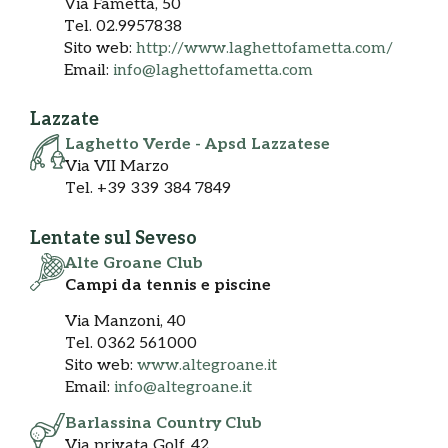
Via Fametta, 50
Tel. 02.9957838
Sito web:
http://www.laghettofametta.com/
Email:
info@laghettofametta.com
Lazzate
Laghetto Verde - Apsd Lazzatese
Via VII Marzo
Tel. +39 339 384 7849
Lentate sul Seveso
Alte Groane Club
Campi da tennis e piscine
Via Manzoni, 40
Tel. 0362 561000
Sito web:
www.altegroane.it
Email:
info@altegroane.it
Barlassina Country Club
Via privata Golf, 42