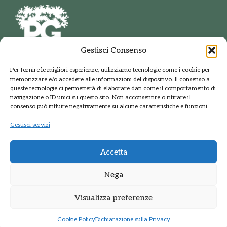
Gestisci Consenso
PARCO DELLE GROANE
Per fornire le migliori esperienze, utilizziamo tecnologie come i cookie per
E DELLA BRUGHIERA BRIANTEA
memorizzare e/o accedere alle informazioni del dispositivo. Il consenso a
Via della Polveriera, 2
queste tecnologie ci permetterà di elaborare dati come il comportamento di
20033 Solaro Milano
navigazione o ID unici su questo sito. Non acconsentire o ritirare il
Tel.: +39 02 9698141
consenso può influire negativamente su alcune caratteristiche e funzioni.
PEC: protocolloparcogroane@promopec.it
Gestisci servizi
Accetta
Regione Lombardia
Nega
Sistema parchi
Visualizza preferenze
Privacy Policy
•
Cookie policy
Cookie Policy
Dichiarazione sulla Privacy
Sito web realizzato da
Kreas.it