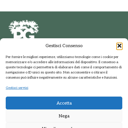
Gestisci Consenso
PARCO DELLE GROANE
Per fornire le migliori esperienze, utilizziamo tecnologie come i cookie per
E DELLA BRUGHIERA BRIANTEA
memorizzare e/o accedere alle informazioni del dispositivo. Il consenso a
Via della Polveriera, 2
queste tecnologie ci permetterà di elaborare dati come il comportamento di
20033 Solaro Milano
navigazione o ID unici su questo sito. Non acconsentire o ritirare il
Tel.: +39 02 9698141
consenso può influire negativamente su alcune caratteristiche e funzioni.
PEC: protocolloparcogroane@promopec.it
Gestisci servizi
Accetta
Regione Lombardia
Nega
Sistema parchi