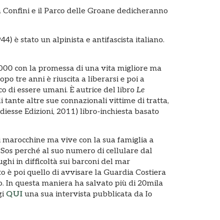
za Confini e il Parco delle Groane dedicheranno
 è stato un alpinista e antifascista italiano.
 2000 con la promessa di una vita migliore ma
opo tre anni è riuscita a liberarsi e poi a
co di essere umani. È autrice del libro
Le
i tante altre sue connazionali vittime di tratta,
diesse Edizioni, 2011) libro-inchiesta basato
gini marocchine ma vive con la sua famiglia a
Sos perché al suo numero di cellulare dal
ughi in difficoltà sui barconi del mar
o è poi quello di avvisare la Guardia Costiera
. In questa maniera ha salvato più di 20mila
gi
QUI
una sua intervista pubblicata da Io