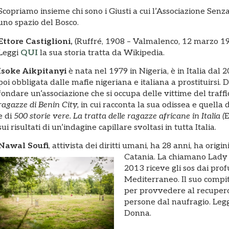
Scopriamo insieme chi sono i Giusti a cui l’Associazione Sen
uno spazio del Bosco.
Ettore Castiglioni,
(Ruffré, 1908 – Valmalenco, 12 marzo 1944)
Leggi
QUI
la sua storia tratta da Wikipedia.
Isoke Aikpitanyi
è nata nel 1979 in Nigeria, è in Italia dal
poi obbligata dalle mafie nigeriana e italiana a prostituirsi. D
fondare un’associazione che si occupa delle vittime del traffi
ragazze di Benin City,
in cui racconta la sua odissea e quella d
e di
500 storie vere. La tratta delle ragazze africane in Italia (
E
sui risultati di un’indagine capillare svoltasi in tutta Italia.
Nawal Soufi
, attivista dei diritti umani, ha 28 anni, ha ori
Catania. La chiamano
Lady 
2013 riceve gli sos dai prof
Mediterraneo. Il suo compit
per provvedere al recupero
persone dal naufragio. Leg
Donna.