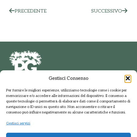
PRECEDENTE
SUCCESSIVO
Gestisci Consenso
PARCO DELLE GROANE
Per fornire le migliori esperienze, utilizziamo tecnologie come i cookie per
E DELLA BRUGHIERA BRIANTEA
memorizzare e/o accedere alle informazioni del dispositivo. Il consenso a
Via della Polveriera, 2
queste tecnologie ci permetterà di elaborare dati come il comportamento di
20033 Solaro Milano
navigazione o ID unici su questo sito. Non acconsentire o ritirare il
Tel.: +39 02 9698141
consenso può influire negativamente su alcune caratteristiche e funzioni.
PEC: protocolloparcogroane@promopec.it
Gestisci servizi