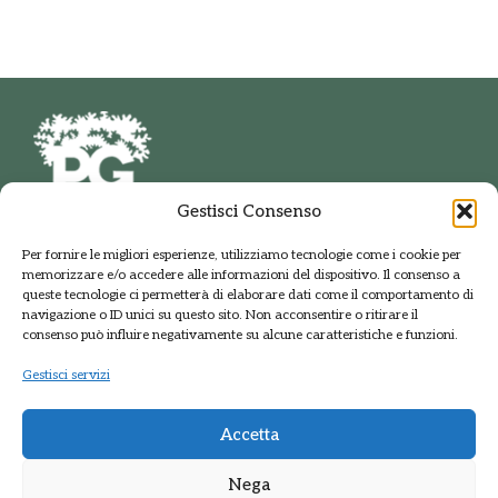
Gestisci Consenso
PARCO DELLE GROANE
Per fornire le migliori esperienze, utilizziamo tecnologie come i cookie per
E DELLA BRUGHIERA BRIANTEA
memorizzare e/o accedere alle informazioni del dispositivo. Il consenso a
Via della Polveriera, 2
queste tecnologie ci permetterà di elaborare dati come il comportamento di
20033 Solaro Milano
navigazione o ID unici su questo sito. Non acconsentire o ritirare il
Tel.: +39 02 9698141
consenso può influire negativamente su alcune caratteristiche e funzioni.
PEC: protocolloparcogroane@promopec.it
Gestisci servizi
Accetta
Regione Lombardia
Nega
Sistema parchi