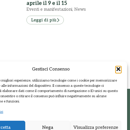
aprile il 9 e il 15
s
Eventi e manifestazioni
,
News
Leggi di più
Gestisci Consenso
le migliori esperienze, utilizziamo tecnologie come i cookie per memorizzare
alle informazioni del dispositivo. Il consenso a queste tecnologie ci
i elaborare dati come il comportamento di navigazione o ID unici su questo
consentire o ritirare il consenso può influire negativamente su alcune
he e funzioni.
t
Regione Lombardia
izi
Sistema parchi
cetta
Nega
Visualizza preferenze