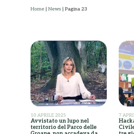
Home
|
News
|
Pagina 23
10 APRILE 2025
7 APRI
Avvistato un lupo nel
Hacka
territorio del Parco delle
Civil
Groane, non accadeva da
tre g