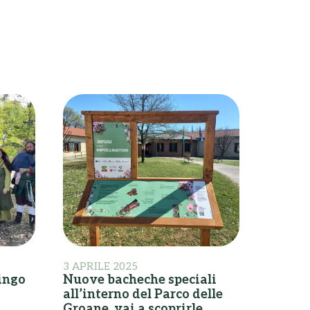
3 APRILE 2025
hingo
Nuove bacheche speciali
all’interno del Parco delle
Groane, vai a scoprirle
s