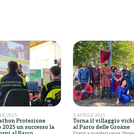
LE 2025
3 APRILE 2025
thon Protezione
Torna il villaggio vic
e 2025 un successo la
al Parco delle Groane
iorni al Parco
Eventi e manifestazioni
,
New