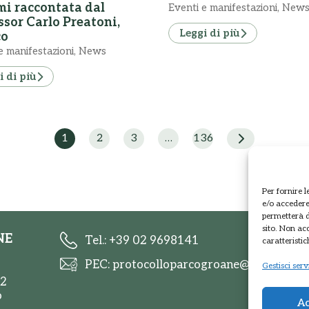
i raccontata dal
Eventi e manifestazioni
,
New
ssor Carlo Preatoni,
Leggi di più
co
e manifestazioni
,
News
i di più
1
2
3
…
136
Per fornire 
e/o accedere 
permetterà d
sito. Non ac
NE
Tel.: +39 02 9698141
caratteristic
PEC: protocolloparcogroane@promopec.i
Gestisci serv
 2
o
Ac