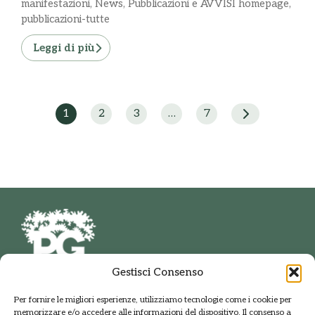
manifestazioni
,
News
,
Pubblicazioni e AVVISI homepage
,
pubblicazioni-tutte
Leggi di più
1
2
3
…
7
Gestisci Consenso
PARCO DELLE GROANE
Per fornire le migliori esperienze, utilizziamo tecnologie come i cookie per
E DELLA BRUGHIERA BRIANTEA
memorizzare e/o accedere alle informazioni del dispositivo. Il consenso a